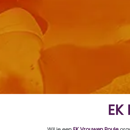
EK 
Wil je een
EK Vrouwen Poule
org