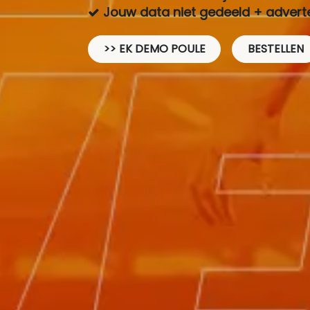
Jouw data niet gedeeld + adverten
​>> EK DEMO POULE
BESTELLEN