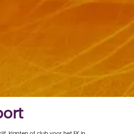
port
f, klanten of club voor het EK in