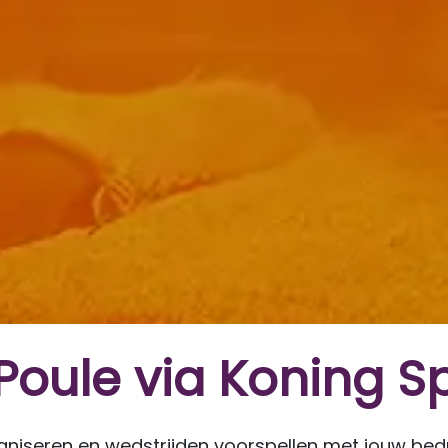
Poule via Koning S
aniseren en wedstrijden voorspellen met jouw bedrij