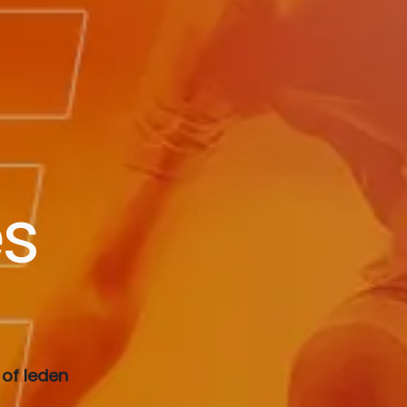
s
 of leden