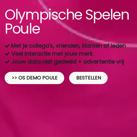
Olympische Spelen
Poule
Met je collega's, vrienden, klanten of leden
Veel interactie met jouw merk
Jouw data niet gedeeld + advertentie vrij
>> OS DEMO POULE
BESTELLEN