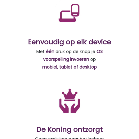
Eenvoudig op elk device
Met
één
druk op de knop je
OS
voorspelling invoeren
op
mobiel, tablet of desktop
De Koning ontzorgt​