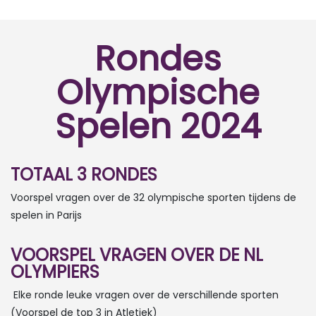
Rondes
Olympische
Spelen 2024
TOTAAL 3 RONDES
Voorspel vragen over de 32 olympische sporten tijdens de
spelen in Parijs
VOORSPEL VRAGEN OVER DE NL
OLYMPIERS
Elke ronde leuke vragen over de verschillende sporten
(Voorspel de top 3 in Atletiek)