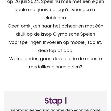
op 26 juli 2024. Speel nu mee met een eigen
poule met jouw collega’s, vrienden of
clubleden.
Geen omkijken naar het beheer en met één
druk op de knop Olympische Spelen
voorspellingen invoeren op mobiel, tablet,
desktop of app.
Welke landen gaan deze editie de meeste
medailles binnen halen?
Stap 1
Eenmalig eenvoudig aanmelden voor de poule