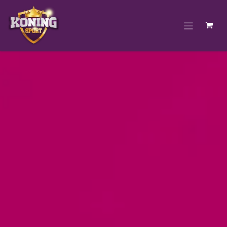
Overslaan naar inhoud