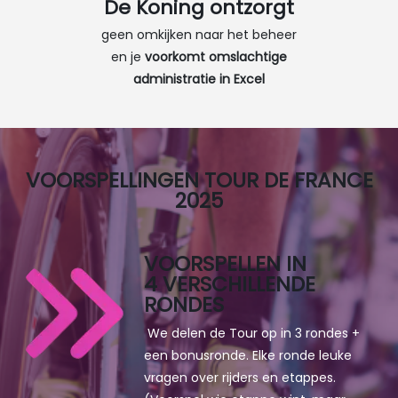
De Koning ontzorgt​
geen omkijken naar het beheer
en je
voorkomt omslachtige
administratie in Excel
VOORSPELLINGEN TOUR DE FRANCE
2025
VOORSPELLEN IN
4 VERSCHILLENDE
RONDES
We delen de Tour op in 3 rondes +
een bonusronde. Elke ronde leuke
vragen over rijders en etappes.