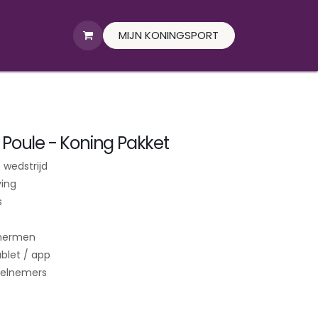
MIJN KONINGSPORT
 Poule - Koning Pakket
 wedstrijd
ing
s
chermen
blet / app
deelnemers