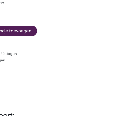
gen
ndje toevoegen
n 30 dagen
gen
port: