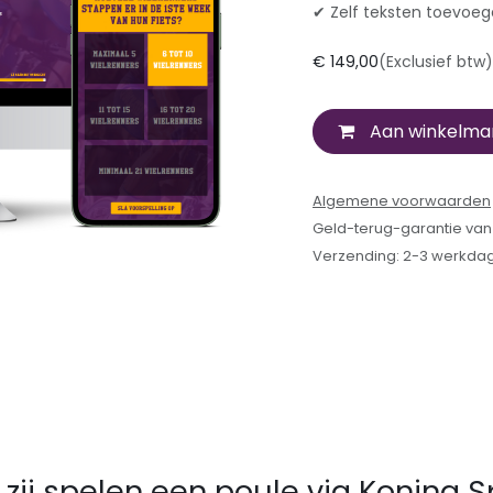
✔ Zelf teksten toevoe
€
149,00
(Exclusief btw)
Aan winkelma
Algemene voorwaarden
Geld-terug-garantie va
Verzending: 2-3 werkda
zij spelen een poule via Koning S