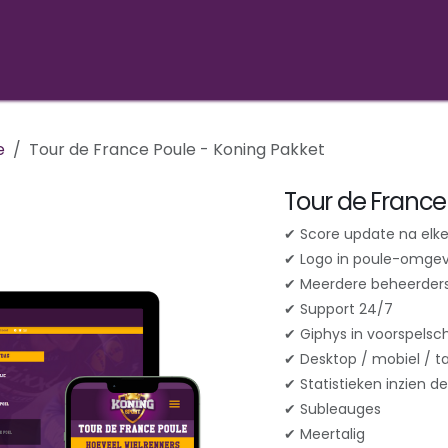
PELLEN
CASES
SHOP
KONINGS POULE
CONTACT
e
Tour de France Poule - Koning Pakket
Tour de France
✔ Score update na elke
✔ Logo in poule-omgev
✔ Meerdere beheerder
✔ Support 24/7
✔ Giphys in voorspels
✔ Desktop / mobiel / ta
✔ Statistieken inzien 
✔ Subleauges
✔ Meertalig