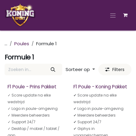
Overslaan naar inhoud
...
Poules
Formule 1
Formule 1
Sorteer op
Filters
F1 Poule - Prins Pakket
F1 Poule - Koning Pakket
Meest gekozen
✓ Score update na elke
✔ Score update na elke
wedstrijd
wedstrijd
✓ Logo in poule-omgeving
✔ Logo in poule-omgeving
✓ Meerdere beheerders
✔ Meerdere beheerders
✓ Support 24/7
✔ Support 24/7
✓ Desktop / mobiel / tablet /
✔ Giphys in
app
voorspelschermen