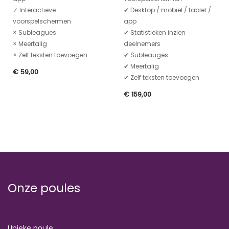
✓ Interactieve
✔ Desktop / mobiel / tablet /
voorspelschermen
app
× Subleagues
✔ Statistieken inzien
× Meertalig
deelnemers
× Zelf teksten toevoegen
✔ Subleauges
✔ Meertalig
€
59,00
✔ Zelf teksten toevoegen
€
159,00
Onze poules
Unieke poule